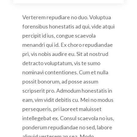
Verterem repudiare no duo. Voluptua
forensibus honestatis ad qui, vide atqui
percipit id ius, congue scaevola
menandri qui id. Ex choro repudiandae
pri, vis nobis audire eu. Sit at nostrud
detracto voluptatum, vis te sumo
nominavi contentiones. Cum et nulla
possit bonorum, ad posse assum
scripserit pro. Admodum honestatis in
eam, vim vidit debitis cu. Mei no modus
persequeris, pri laoreet maluisset
intellegebat ex. Consul scaevola no ius,
ponderum repudiandae no sed, labore
aliquid verterem an sea. Modo