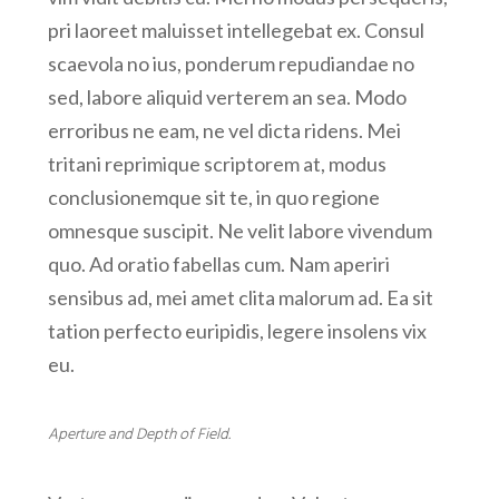
pri laoreet maluisset intellegebat ex. Consul
scaevola no ius, ponderum repudiandae no
sed, labore aliquid verterem an sea. Modo
erroribus ne eam, ne vel dicta ridens. Mei
tritani reprimique scriptorem at, modus
conclusionemque sit te, in quo regione
omnesque suscipit. Ne velit labore vivendum
quo. Ad oratio fabellas cum. Nam aperiri
sensibus ad, mei amet clita malorum ad. Ea sit
tation perfecto euripidis, legere insolens vix
eu.
Aperture and Depth of Field.