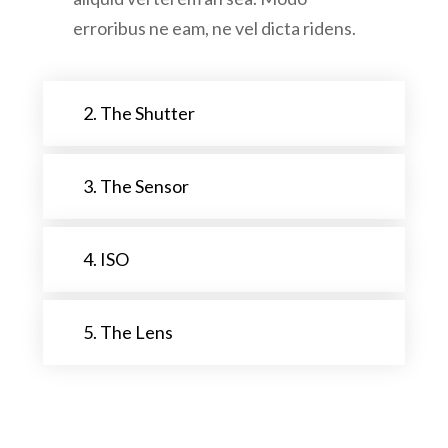
erroribus ne eam, ne vel dicta ridens.
2. The Shutter
3. The Sensor
4. ISO
5. The Lens
Ei vis regione sanctus, impedit sententiae eum
ut, vim debet tibique definitionem in. Usu ea