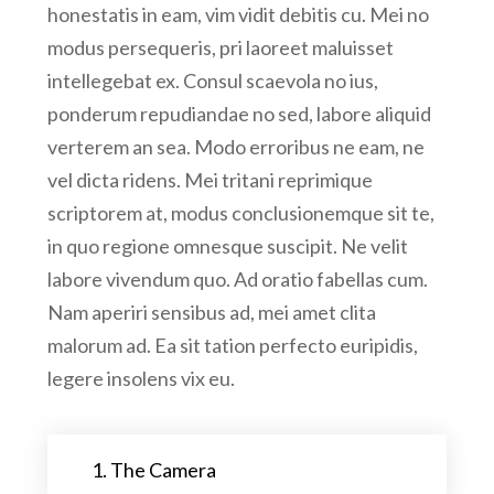
honestatis in eam, vim vidit debitis cu. Mei no
modus persequeris, pri laoreet maluisset
intellegebat ex. Consul scaevola no ius,
ponderum repudiandae no sed, labore aliquid
verterem an sea. Modo erroribus ne eam, ne
vel dicta ridens. Mei tritani reprimique
scriptorem at, modus conclusionemque sit te,
in quo regione omnesque suscipit. Ne velit
labore vivendum quo. Ad oratio fabellas cum.
Nam aperiri sensibus ad, mei amet clita
malorum ad. Ea sit tation perfecto euripidis,
legere insolens vix eu.
1. The Camera