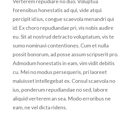
Verterem repudiare no duo. Voluptua
forensibus honestatis ad qui, vide atqui
percipit id ius, congue scaevola menandri qui
id. Ex choro repudiandae pri, vis nobis audire
eu. Sit at nostrud detracto voluptatum, vis te
sumo nominavi contentiones. Cum et nulla
possit bonorum, ad posse assum scripserit pro.
Admodum honestatis in eam, vim vidit debitis
cu. Mei no modus persequeris, pri laoreet
maluisset intellegebat ex. Consul scaevola no
ius, ponderum repudiandae no sed, labore
aliquid verterem an sea. Modo erroribus ne
eam, ne vel dicta ridens.