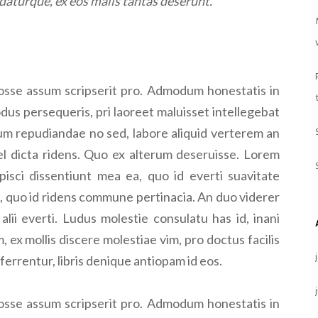
daturque, ex eos malis tantas deserunt.
osse assum scripserit pro. Admodum honestatis in
odus persequeris, pri laoreet maluisset intellegebat
um repudiandae no sed, labore aliquid verterem an
l dicta ridens. Quo ex alterum deseruisse. Lorem
pisci dissentiunt mea ea, quo id everti suavitate
, quo id ridens commune pertinacia. An duo viderer
ii everti. Ludus molestie consulatu has id, inani
m, ex mollis discere molestiae vim, pro doctus facilis
rrentur, libris denique antiopam id eos.
osse assum scripserit pro. Admodum honestatis in