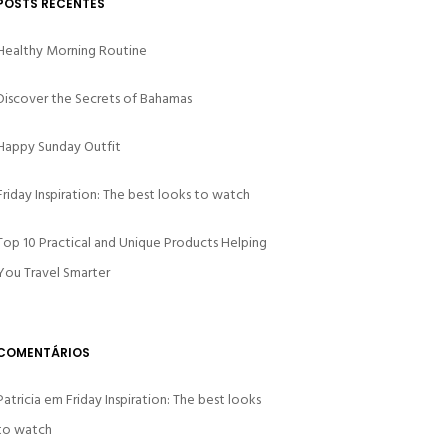
POSTS RECENTES
Healthy Morning Routine
Discover the Secrets of Bahamas
Happy Sunday Outfit
Friday Inspiration: The best looks to watch
Top 10 Practical and Unique Products Helping
You Travel Smarter
COMENTÁRIOS
Patricia
em
Friday Inspiration: The best looks
to watch