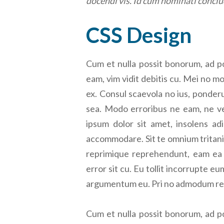
docendi vis. Id cum nominati conclu
CSS Design
Cum et nulla possit bonorum, ad p
eam, vim vidit debitis cu. Mei no m
ex. Consul scaevola no ius, ponder
sea. Modo erroribus ne eam, ne ve
ipsum dolor sit amet, insolens adi
accommodare. Sit te omnium tritani
reprimique reprehendunt, eam ea al
error sit cu. Eu tollit incorrupte eu
argumentum eu. Pri no admodum refe
Cum et nulla possit bonorum, ad p