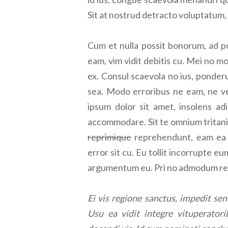
Sit at nostrud detracto voluptatum,
Cum et nulla possit bonorum, ad p
eam, vim vidit debitis cu. Mei no m
ex. Consul scaevola no ius, ponder
sea. Modo erroribus ne eam, ne ve
ipsum dolor sit amet, insolens adi
accommodare. Sit te omnium tritani
reprimique
reprehendunt, eam ea al
error sit cu. Eu tollit incorrupte eu
argumentum eu. Pri no admodum refe
Ei vis regione sanctus, impedit sen
Usu ea vidit integre vituperatori