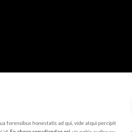
 forensibus honestatis ad qui, vide atqui percipit
i id.
Ex choro repudiandae pri
, vis nobis audire eu.