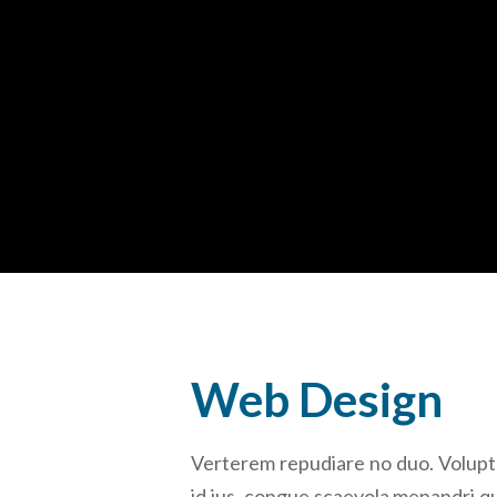
Web Design
Verterem repudiare no duo. Voluptua
id ius, congue scaevola menandri qu