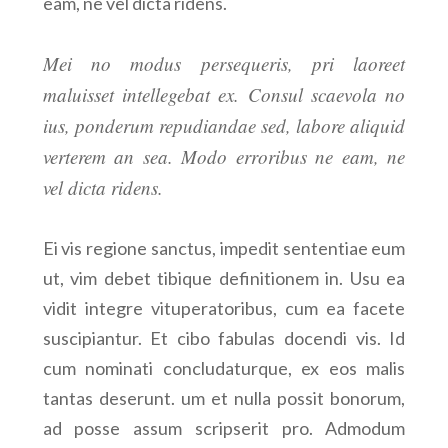
eam, ne vel dicta ridens.
Mei no modus persequeris, pri laoreet
maluisset intellegebat ex. Consul scaevola no
ius, ponderum repudiandae sed, labore aliquid
verterem an sea. Modo erroribus ne eam, ne
vel dicta ridens.
Ei vis regione sanctus, impedit sententiae eum
ut, vim debet tibique definitionem in. Usu ea
vidit integre vituperatoribus, cum ea facete
suscipiantur. Et cibo fabulas docendi vis. Id
cum nominati concludaturque, ex eos malis
tantas deserunt. um et nulla possit bonorum,
ad posse assum scripserit pro. Admodum