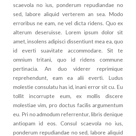
scaevola no ius, ponderum repudiandae no
sed, labore aliquid verterem an sea. Modo
erroribus ne eam, ne vel dicta ridens. Quo ex
alterum deseruisse. Lorem ipsum dolor sit
amet, insolens adipisci dissentiunt mea ea, quo
id everti suavitate accommodare. Sit te
omnium tritani, quo id ridens commune
pertinacia. An duo viderer reprimique
reprehendunt, eam ea alii everti. Ludus
molestie consulatu has id, inani error sit cu. Eu
tollit incorrupte eum, ex mollis discere
molestiae vim, pro doctus facilis argumentum
eu. Pri no admodum referrentur, libris denique
antiopam id eos. Consul scaevola no ius,
ponderum repudiandae no sed, labore aliquid