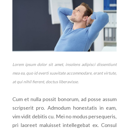
Lorem ipsum dolor sit amet, insolens adipisci dissentiunt
mea ea, quo id everti suavitate accommodare, erant virtute,
at qui nihil fierent, doctus liberavisse.
Cum et nulla possit bonorum, ad posse assum
scripserit pro. Admodum honestatis in eam,
vim vidit debitis cu. Mei no modus persequeris,
pri laoreet maluisset intellegebat ex. Consul